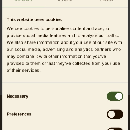
vorbehalten. © iStock.com/haydenbird &
iStock.com/kjorgen & fotolia.com/scabrn © Jana
Ptačinská Jirátová // Zoo Prag © Scott Ramsay //
This website uses cookies
WCS © EHRA © iStock//504240129 © A.
We use cookies to personalise content and ads, to
Heidelberg/WWF © E. Khalilov/WWF © Jan Zwilling ©
provide social media features and to analyse our traffic.
NABU / IERS © Miroslav Bobek // Zoo Prag © IMPACT
We also share information about your use of our site with
Madagascar // © Tim Auer /
our social media, advertising and analytics partners who
Polarbearsinternational.org
may combine it with other information that you’ve
provided to them or that they’ve collected from your use
Fotonachweis, soweit nicht anders angegeben:
of their services.
Zoologischer Garten Berlin AG
Consent
Necessary
Selection
Preferences