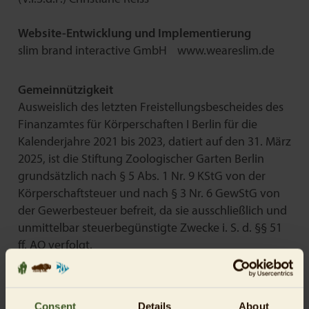
Website-Entwicklung und Implementierung
slim brand interactive GmbH www.weareslim.de
Gemeinnützigkeit
Ausweislich des letzten Freistellungsbescheides des
Finanzamtes für Körperschaften I Berlin für die
Kalenderjahre 2021 bis 2023, datiert auf den 31. März
2025, ist die Stiftung Zoologischer Garten Berlin
grundsätzlich nach § 5 Abs. 1 Nr. 9 KStG von der
Körperschaftsteuer und nach § 3 Nr. 6 GewStG von
der Gewerbesteuer befreit, da sie ausschließlich und
unmittelbar steuerbegünstigte Zwecke i. S. d. §§ 51
ff. AO verfolgt.
Fotos
© Stiftung Zoologischer Garten Berlin – Alle Rechte
Consent
Details
About