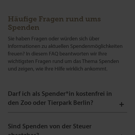
Häufige Fragen rund ums
Spenden
Sie haben Fragen oder würden sich über
Informationen zu aktuellen Spendenmöglichkeiten
freuen? In diesem FAQ beantworten wir Ihre
wichtigsten Fragen rund um das Thema Spenden
und zeigen, wie Ihre Hilfe wirklich ankommt.
Darf ich als Spender*in kostenfrei in
den Zoo oder Tierpark Berlin?
Patenschaften und Spenden kommen einzig dem Wohl
Sind Spenden von der Steuer
der Tiere bzw. der Pflege der Parkanlage zugute. Eine
Gegenleistung, wie kostenfreier Eintritt, erfolgt nicht. Dies