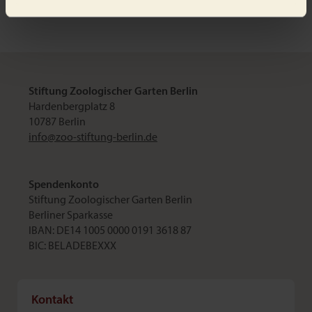
Stiftung Zoologischer Garten Berlin
Hardenbergplatz 8
10787 Berlin
info@
zoo-stiftung-berlin.de
Spendenkonto
Stiftung Zoologischer Garten Berlin
Berliner Sparkasse
IBAN: DE14 1005 0000 0191 3618 87
BIC: BELADEBEXXX
Kontakt