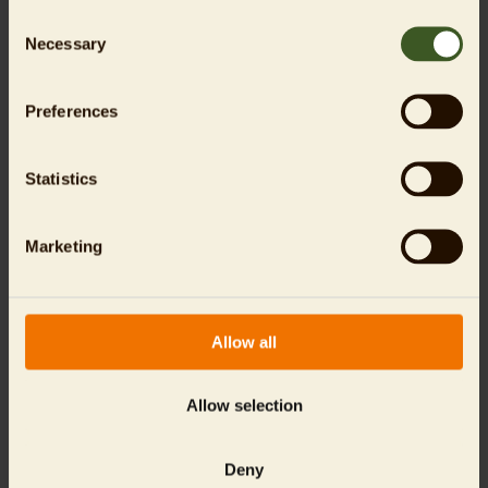
Consent
* Pflichtangaben
Necessary
Selection
Ich nehme zur Kenntnis, dass die von mir
angegebenen personenbezogenen Daten
Preferences
ausschließlich zur Bearbeitung meiner Anfrage
genutzt werden. Die Daten werden gelöscht,
sobald eine Verarbeitung der Daten nicht mehr
Statistics
erforderlich ist. Meine Einwilligung (Art. 6 Abs. 1 S.
1 lit. f DSGVO) in die Verarbeitung dieser Daten
kann ich jederzeit unter datenschutz@zoo-
berlin.de widerrufen. Unter dieser Mailadresse
Marketing
kann auch die zuständige
Datenschutzbeauftragte erreicht werden.
Allow all
Allow selection
Deny